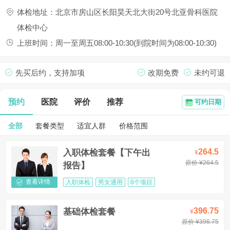
体检地址：北京市房山区长阳昊天北大街20号北亚骨科医院
体检中心
上班时间：周一至周五08:00-10:30(到院时间为08:00-10:30)
先买后约，支持加项
改期免费
未约可退
预约
医院
评价
推荐
可约日期
全部
套餐类型
适宜人群
价格范围
264.5
入职体检套餐【下午出
¥
原价 ¥264.5
报告】
查看详情
入职体检
男女通用
8个项目
396.75
基础体检套餐
¥
原价 ¥396.75