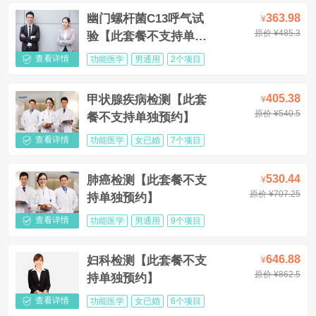
363.98
幽门螺杆菌C13呼气试
¥
原价 ¥485.3
验【此套餐不支持单独
预约】
查看详情
功能医学
男通用
2个项目
405.38
甲状腺疾病检测【此套
¥
原价 ¥540.5
餐不支持单独预约】
查看详情
功能医学
女已婚
7个项目
530.44
肺癌检测【此套餐不支
¥
原价 ¥707.25
持单独预约】
查看详情
功能医学
男通用
9个项目
646.88
妇科检测【此套餐不支
¥
原价 ¥862.5
持单独预约】
查看详情
功能医学
女已婚
6个项目