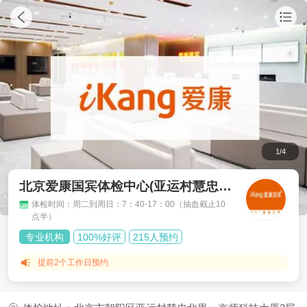
1
/
4
北京爱康国宾体检中心(亚运村慧忠北里分院)
体检时间：周二到周日：7：40-17：00（抽血截止10
点半）
专业机构
100%好评
215人预约
提前2个工作日
预约