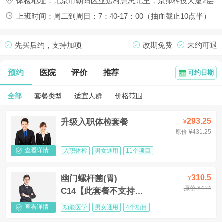
体检地址：北京市朝阳区亚运村慧忠北里，京师科技大厦2层
上班时间：周二到周日：7：40-17：00（抽血截止10点半）
先买后约，支持加项
改期免费
未约可退
预约
医院
评价
推荐
可约日期
全部
套餐类型
适宜人群
价格范围
293.25
升级入职体检套餐
¥
原价 ¥431.25
查看详情
入职体检
男女通用
11个项目
310.5
幽门螺杆菌(胃) 
¥
原价 ¥414
C14【此套餐不支持单
独预约】
查看详情
功能医学
男女通用
4个项目