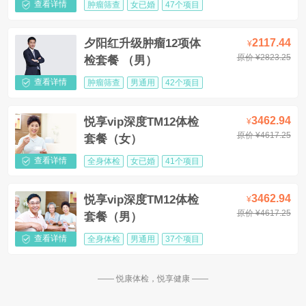
查看详情
肿瘤筛查
女已婚
47个项目
2117.44
夕阳红升级肿瘤12项体
¥
原价 ¥2823.25
检套餐 （男）
查看详情
肿瘤筛查
男通用
42个项目
3462.94
悦享vip深度TM12体检
¥
原价 ¥4617.25
套餐（女）
查看详情
全身体检
女已婚
41个项目
3462.94
悦享vip深度TM12体检
¥
原价 ¥4617.25
套餐（男）
查看详情
全身体检
男通用
37个项目
—— 悦康体检，悦享健康 ——