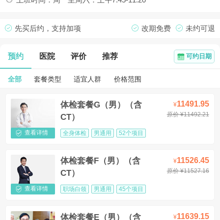
先买后约，支持加项
改期免费
未约可退
预约
医院
评价
推荐
可约日期
全部
套餐类型
适宜人群
价格范围
11491.95
体检套餐G（男）（含
¥
原价 ¥11492.21
CT）
查看详情
全身体检
男通用
52个项目
11526.45
体检套餐F（男）（含
¥
原价 ¥11527.16
CT）
查看详情
职场白领
男通用
45个项目
11639.15
体检套餐E（男）（含
¥