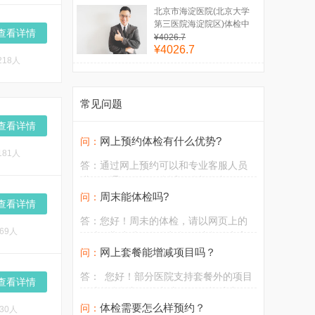
北京市海淀医院(北京大学
第三医院海淀院区)体检中
查看详情
心心脑血管风险筛查体检套
¥4026.7
¥4026.7
餐项目
18人
常见问题
查看详情
网上预约体检有什么优势?
问：
81人
答：
通过网上预约可以和专业客服人员
进行沟通，确认好合适的体检套餐项目
外，在体检当天到体检中心直接在前台
周末能体检吗?
问：
查看详情
排队办理体检，省去了前台选项目开单
答：
您好！周未的体检，请以网页上的
缴费的流程，并且还可享受团体体检的
69人
可选日期为准，如有疑问，请您致电客
优惠价格。检后，我们还有专门的健康
服热线400-000-8968或在线客户咨询。
网上套餐能增减项目吗？
问：
管理专家为您解读报告，从检前到检
后，为您提供便捷的服务。
答：
您好！部分医院支持套餐外的项目
查看详情
到院前台增加，套餐内项目不能减少不
能更换。
体检需要怎么样预约？
问：
30人