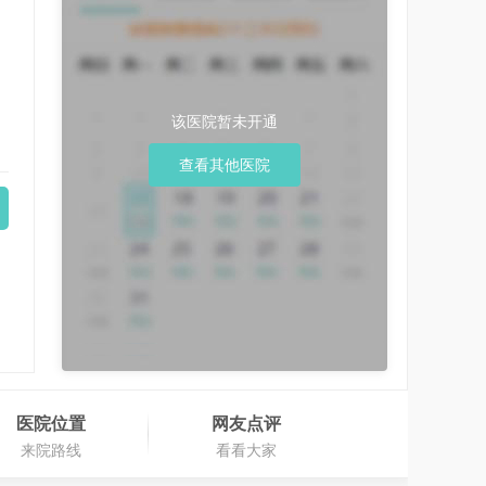
该医院暂未开通
查看其他医院
医院位置
网友点评
来院路线
看看大家