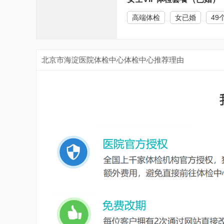
高端体检
女已婚
49
北京市海淀医院体检中心体检中心推荐理由