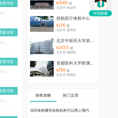
3565
查看详情
¥
起
北京市 海淀区
65人
慈航医疗体检中心
126
¥
起
北京市 通州区
查看详情
北京中医药大学第三附属医院体检中心
30人
143.5
¥
起
北京市 朝阳区
查看详情
首都医科大学附属宣武医院体检中心
258
¥
起
73人
北京市 西城区
查看详情
体检攻略
热门文章
75人
深圳体检哪些体检机构可以网上预约？(专业机构篇)