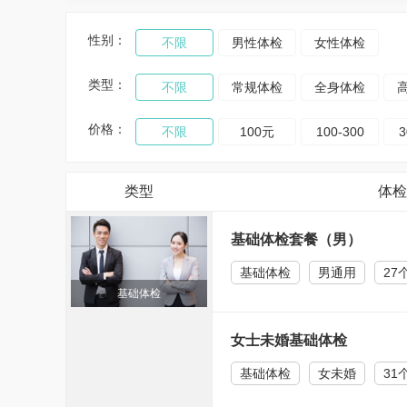
性别：
不限
男性体检
女性体检
类型：
不限
常规体检
全身体检
价格：
不限
100元
100-300
3
类型
体检
基础体检套餐（男）
基础体检
男通用
27
基础体检
女士未婚基础体检
基础体检
女未婚
31