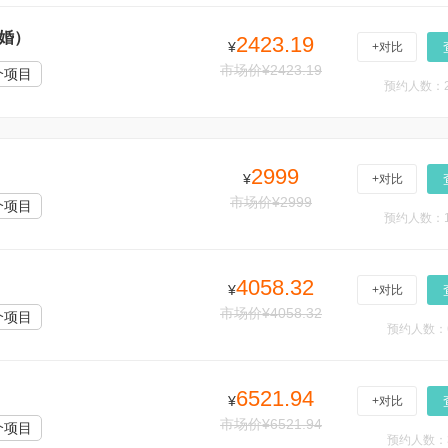
婚）
2423.19
¥
+对比
市场价¥2423.19
个项目
预约人数：2
2999
¥
+对比
市场价¥2999
个项目
预约人数：1
4058.32
¥
+对比
市场价¥4058.32
个项目
预约人数：
6521.94
¥
+对比
市场价¥6521.94
个项目
预约人数：