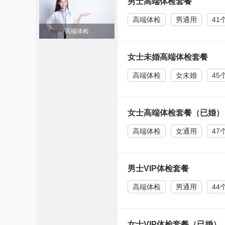
男士高端体检套餐
高端体检
男通用
41
高端体检
女士未婚高端体检套餐
高端体检
女未婚
45
女士高端体检套餐（已婚）
高端体检
女通用
47
男士VIP体检套餐
高端体检
男通用
44
女士VIP体检套餐（已婚）