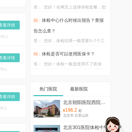
答：
您好！在网页上选择体检套餐，您
可点击立即预约，填写个人信息，完成
在线付款，预约体检时间即可生效。体
体检中心什么时候出报告？查报
问：
查看详情
检当天凭个人身份证或者有效证件到院
告怎么查？
办理体检。
45人
答：
您好，体检结果一般需要3~7个工
作日，因报告是由体检中心出具的，故
详细可在当天体检结束后直接问询前台
体检是否可以使用医保卡？
问：
查看详情
工作人员具体取报告时间和取报告方
答：
您好！体检一般是使用不了医保
式。
79人
卡，在我们网页上预约的也是需要通过
网银，支付宝，或者微信来支付体检费
用，如需确认医保卡是否能正常使用，
热门医院
最新医院
请您致电体检中心详细问询。
查看详情
北京朝阳医院西院健康体检中心
30人
196.2
¥
起
北京市 石景山区
北京301医院体检中心（门诊体检）