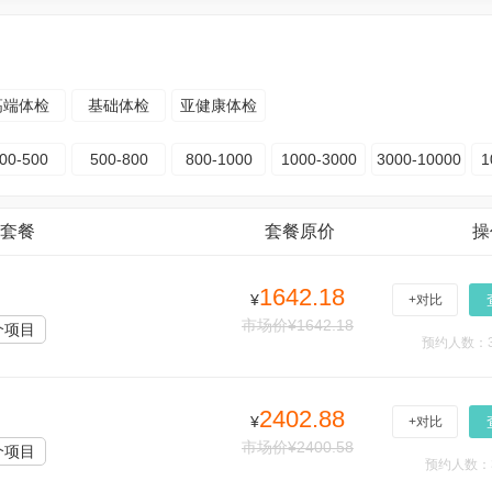
高端体检
基础体检
亚健康体检
00-500
500-800
800-1000
1000-3000
3000-10000
1
套餐
套餐原价
操
1642.18
¥
+对比
市场价¥1642.18
个项目
预约人数：3
2402.88
¥
+对比
市场价¥2400.58
个项目
预约人数：