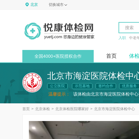
北京
切换城市
搜索
入职
中老
首页
体
全国4000+医院授权合作
北京市海淀医院体检中
公立医院
示范基地
签约合作
优质服务
温馨提示：
该体检由北京市海淀医院体检中心
首页
>
北京体检
>
北京体检医院哪家好
>
北京市海淀医院体检中心