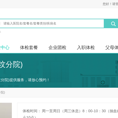
您好！请
年
检中心
体检套餐
企业团检
入职体检
父母
坟分院)
坟分院)提供服务，请放心预约！
院)
体检时间：
周一至周日（周三休息）8：00-10：30（抽血
止10点）