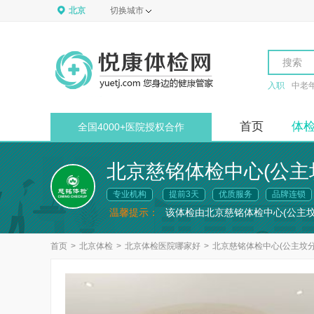
北京
切换城市
搜索
入职
中老
首页
体
全国4000+医院授权合作
北京慈铭体检中心(公主
专业机构
提前3天
优质服务
品牌连锁
温馨提示：
该体检由北京慈铭体检中心(公主
首页
>
北京体检
>
北京体检医院哪家好
>
北京慈铭体检中心(公主坟分