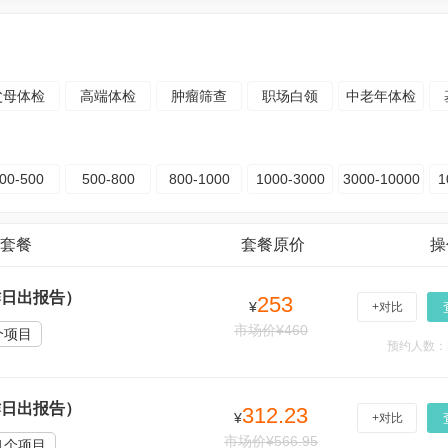
父母体检
高端体检
肿瘤筛查
职场白领
中老年体检
00-500
500-800
800-1000
1000-3000
3000-10000
1
套餐
套餐原价
操
作日出报告）
253
¥
+对比
市场价¥460
个项目
预约人数：
作日出报告）
312.23
¥
+对比
市场价¥566.95
1个项目