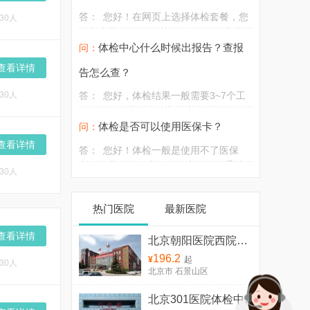
答：
您好！在网页上选择体检套餐，您
30人
可点击立即预约，填写个人信息，完成
在线付款，预约体检时间即可生效。体
体检中心什么时候出报告？查报
问：
检当天凭个人身份证或者有效证件到院
查看详情
告怎么查？
办理体检。
30人
答：
您好，体检结果一般需要3~7个工
作日，因报告是由体检中心出具的，故
详细可在当天体检结束后直接问询前台
体检是否可以使用医保卡？
问：
工作人员具体取报告时间和取报告方
查看详情
答：
您好！体检一般是使用不了医保
式。
卡，在我们网页上预约的也是需要通过
30人
网银，支付宝，或者微信来支付体检费
用，如需确认医保卡是否能正常使用，
热门医院
最新医院
请您致电体检中心详细问询。
查看详情
北京朝阳医院西院健康体检中心
196.2
¥
起
30人
北京市 石景山区
北京301医院体检中心（门诊体检）