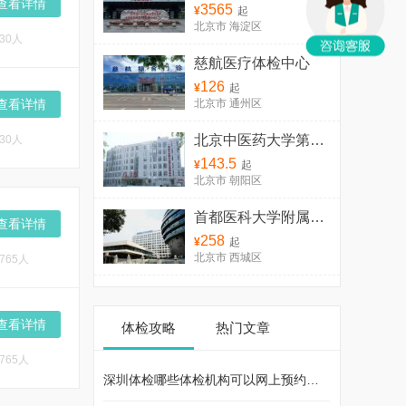
查看详情
3565
¥
起
北京市 海淀区
30人
慈航医疗体检中心
126
¥
起
查看详情
北京市 通州区
北京中医药大学第三附属医院体检中心
30人
143.5
¥
起
北京市 朝阳区
首都医科大学附属宣武医院体检中心
查看详情
258
¥
起
北京市 西城区
765人
查看详情
体检攻略
热门文章
765人
深圳体检哪些体检机构可以网上预约？(专业机构篇)