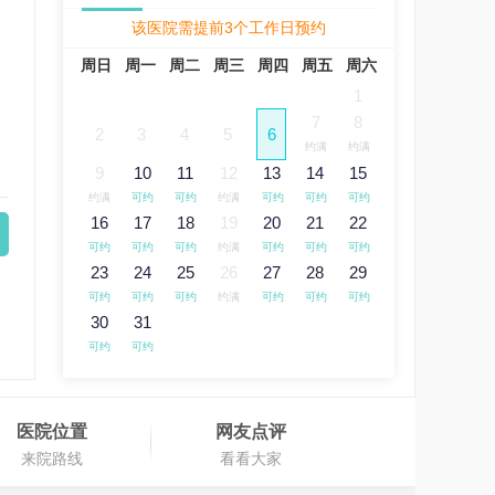
该医院需提前3个工作日预约
周日
周一
周二
周三
周四
周五
周六
1
7
8
2
3
4
5
6
约满
约满
9
10
11
12
13
14
15
约满
可约
可约
约满
可约
可约
可约
16
17
18
19
20
21
22
可约
可约
可约
约满
可约
可约
可约
23
24
25
26
27
28
29
可约
可约
可约
约满
可约
可约
可约
30
31
可约
可约
医院位置
网友点评
来院路线
看看大家