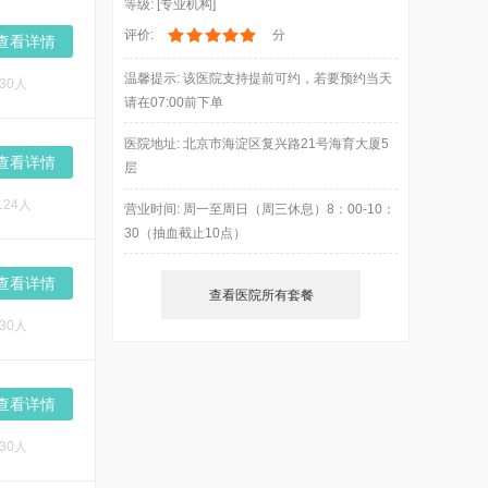
等级: [专业机构]
评价:
分
查看详情
温馨提示: 该医院支持提前可约，若要预约当天
30人
请在07:00前下单
医院地址: 北京市海淀区复兴路21号海育大厦5
查看详情
层
24人
营业时间: 周一至周日（周三休息）8：00-10：
30（抽血截止10点）
查看详情
查看医院所有套餐
30人
查看详情
30人