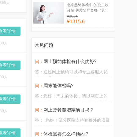
865人
北京慈铭体检中心(公主坟
分院)关爱父母套餐（男）
¥2024
¥1315.6
查看详情
30人
常见问题
网上预约体检有什么优势?
问：
查看详情
答：
通过网上预约可以和专业客服人员
30人
进行沟通，确认好合适的体检套餐项目
外，在体检当天到体检中心直接在前台
周末能体检吗?
问：
排队办理体检，省去了前台选项目开单
答：
您好！周未的体检，请以网页上的
缴费的流程，并且还可享受团体体检的
查看详情
可选日期为准，如有疑问，请您致电客
优惠价格。检后，我们还有专门的健康
服热线400-000-8968或在线客户咨询。
网上套餐能增减项目吗？
问：
30人
管理专家为您解读报告，从检前到检
后，为您提供便捷的服务。
答：
您好！部分医院支持套餐外的项目
到院前台增加，套餐内项目不能减少不
查看详情
能更换。
体检需要怎么样预约？
问：