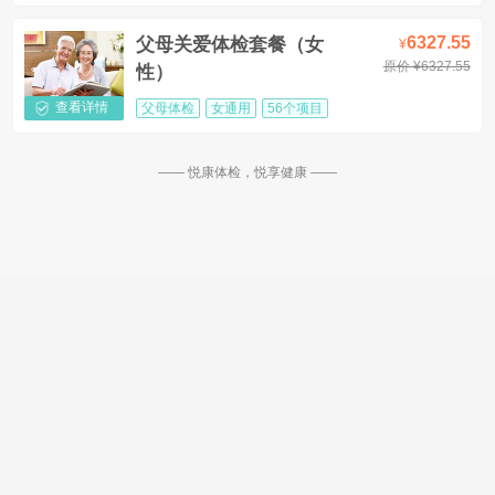
6327.55
父母关爱体检套餐（女
¥
原价 ¥6327.55
性）
查看详情
父母体检
女通用
56个项目
—— 悦康体检，悦享健康 ——