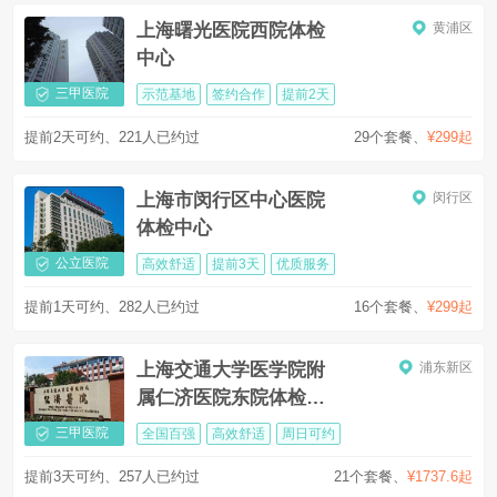
上海曙光医院西院体检
黄浦区
中心
三甲医院
示范基地
签约合作
提前2天
提前2天可约、221人已约过
29个套餐
、
¥299起
上海市闵行区中心医院
闵行区
体检中心
公立医院
高效舒适
提前3天
优质服务
提前1天可约、282人已约过
16个套餐
、
¥299起
上海交通大学医学院附
浦东新区
属仁济医院东院体检中
心
三甲医院
全国百强
高效舒适
周日可约
提前3天可约、257人已约过
21个套餐
、
¥1737.6起