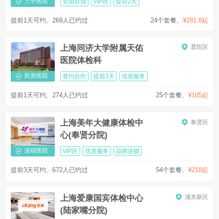
三甲医院
全国百强
VIP区
提前2天
提前1天可约、269人已约过
24个套餐
、
¥281.8起
上海同济大学附属天佑
普陀区
医院体检科
民营医院
签约合作
提前3天
优质服务
提前1天可约、274人已约过
25个套餐
、
¥105起
上海美年大健康体检中
奉贤区
心(奉贤分院)
连锁医院
VIP区
优质服务
品牌连锁
提前3天可约、672人已约过
54个套餐
、
¥218起
上海爱康国宾体检中心
浦东新区
(陆家嘴分院)