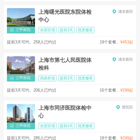
上海曙光医院东院体检
浦东新区
中心
三甲医院
全国百强
提前3天
优质服务
提前3天可约、258人已约过
19个套餐
、
¥453起
上海市第七人民医院体
浦东新区
检科
三甲医院
高效舒适
提前3天
优质服务
提前3天可约、206人已约过
16个套餐
、
¥299起
上海市同济医院体检中
普陀区
心
三甲医院
全国百强
提前3天
优质服务
提前1天可约、285人已约过
18个套餐
、
¥299起