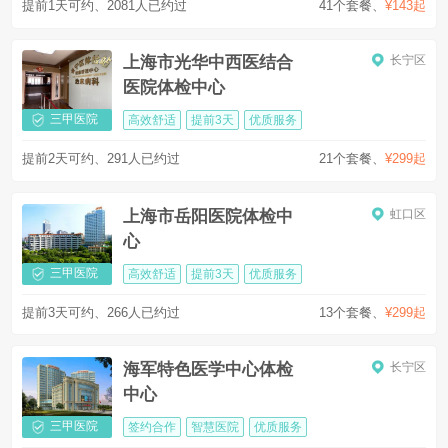
提前1天可约、2081人已约过
41个套餐
、
¥143起
上海市光华中西医结合
长宁区
医院体检中心
三甲医院
高效舒适
提前3天
优质服务
提前2天可约、291人已约过
21个套餐
、
¥299起
上海市岳阳医院体检中
虹口区
心
三甲医院
高效舒适
提前3天
优质服务
提前3天可约、266人已约过
13个套餐
、
¥299起
海军特色医学中心体检
长宁区
中心
三甲医院
签约合作
智慧医院
优质服务