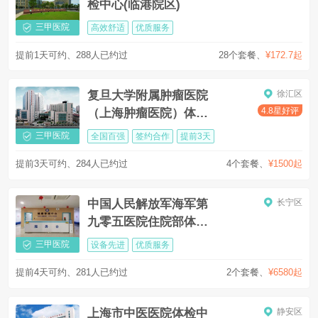
检中心(临港院区)
三甲医院
高效舒适
优质服务
提前1天可约、288人已约过
28个套餐
、
¥172.7起
复旦大学附属肿瘤医院
徐汇区
4.8星好评
（上海肿瘤医院）体检
中心
三甲医院
全国百强
签约合作
提前3天
提前3天可约、284人已约过
4个套餐
、
¥1500起
中国人民解放军海军第
长宁区
九零五医院住院部体检
中心(上海905医院)
三甲医院
设备先进
优质服务
提前4天可约、281人已约过
2个套餐
、
¥6580起
上海市中医医院体检中
静安区