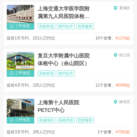
上海交通大学医学院附
黄浦区
属第九人民医院体检中
心
三甲医院
高效舒适
签约合作
优质服务
提前1天可约、223人已约过
10个套餐
、
¥1234起
复旦大学附属中山医院
松江区
体检中心（佘山院区）
三甲医院
高效舒适
签约合作
提前4天可约、220人已约过
12个套餐
、
¥6998起
上海第十人民医院
静安区
PETCT中心
三甲医院
权威项目
高效舒适
优质服务
提前3天可约、205人已约过
1个套餐
、
¥7000起