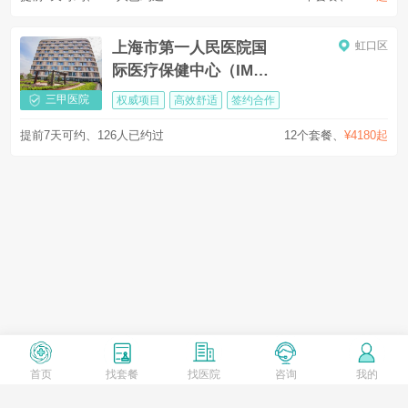
上海市第一人民医院国
虹口区
际医疗保健中心（IMCC
北部）
三甲医院
权威项目
高效舒适
签约合作
提前7天可约、126人已约过
12个套餐
、
¥4180起
首页
找套餐
找医院
咨询
我的