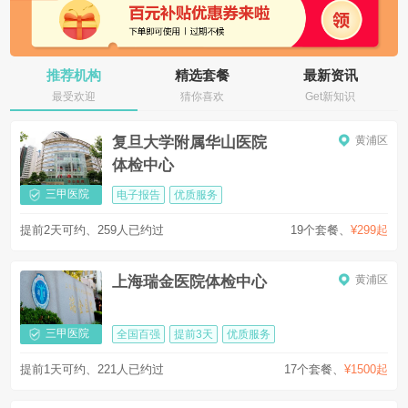
推荐机构
精选套餐
最新资讯
最受欢迎
猜你喜欢
Get新知识
复旦大学附属华山医院
黄浦区
体检中心
三甲医院
电子报告
优质服务
提前2天可约、259人已约过
19个套餐
、
¥299起
上海瑞金医院体检中心
黄浦区
三甲医院
全国百强
提前3天
优质服务
提前1天可约、221人已约过
17个套餐
、
¥1500起