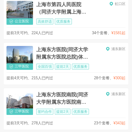
上海市第四人民医院
虹口区
（同济大学附属上海市
第四人民医院）体检中
公立医院
高效舒适
优质服务
心
提前3天可约、224人已约过
34个套餐
、
¥1581起
上海东方医院(同济大学
浦东新区
附属东方医院总院)体检
中心
三甲医院
全国百强
提前2天
优质服务
提前4天可约、215人已约过
28个套餐
、
¥300起
上海东方医院南院(同济
浦东新区
大学附属东方医院南院)
体检中心
三甲医院
签约合作
提前2天
优质服务
提前3天可约、278人已约过
23个套餐
、
¥343起