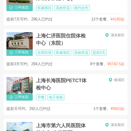
南部)
三甲医院
权威项目
高效舒适
签约合作
提前7天可约、296人已约过
12个套餐
、
¥4180起
上海仁济医院住院体检
浦东新区
中心（东院）
三甲医院
全国百强
权威项目
高效舒适
提前3天
提前3天可约、294人已约过
8个套餐
、
¥9740.5起
上海长海医院PETCT体
杨浦区
检中心
三甲医院
早餐
电子表格
提前天可约、292人已约过
1个套餐
、
¥8063起
上海市第六人民医院体
浦东新区