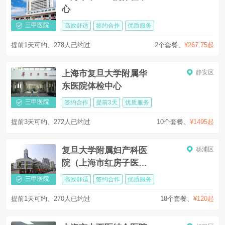
心
三甲医院
高效舒适
签约合作
优质服务
提前1天可约、278人已约过
2个套餐
、
¥267.75起
上海市复旦大学附属华
静安区
东医院体检中心
三甲医院
签约合作
提前3天
优质服务
提前3天可约、272人已约过
10个套餐
、
¥1495起
复旦大学附属妇产科医
杨浦区
院（上海市红房子医院
妇科医院）体检中心
三甲医院
高效舒适
签约合作
优质服务
提前1天可约、270人已约过
18个套餐
、
¥120起