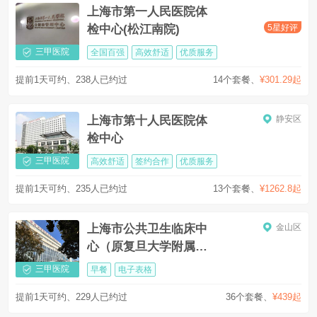
上海市第一人民医院体
5星好评
检中心(松江南院)
三甲医院
全国百强
高效舒适
优质服务
提前1天可约、238人已约过
14个套餐
、
¥301.29起
上海市第十人民医院体
静安区
检中心
三甲医院
高效舒适
签约合作
优质服务
提前1天可约、235人已约过
13个套餐
、
¥1262.8起
上海市公共卫生临床中
金山区
心（原复旦大学附属中
山医院南院）金山院区
三甲医院
早餐
电子表格
提前1天可约、229人已约过
36个套餐
、
¥439起