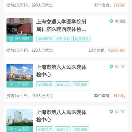
提前1天可约、298人已约过
33个套餐
、
¥228起
上海交通大学医学院附
黄浦区
属仁济医院西院体检中
心
三甲医院
全国百强
签约合作
优质服务
提前3天可约、223人已约过
13个套餐
、
¥2096.9起
上海市第六人民医院体
徐汇区
检中心
三甲医院
全国百强
提前2天
优质服务
提前1天可约、219人已约过
33个套餐
、
¥110起
上海市第八人民医院体
徐汇区
检中心
公立医院
高效舒适
提前3天
优质服务