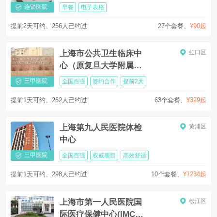
连锁医院
早餐
电子表格
提前2天可约、256人已约过
27个套餐
、
¥90起
上海市公共卫生临床中
虹口区
心（原复旦大学附属中
山医院南院）
三甲医院
全国百强
签约合作
提前2天
提前1天可约、262人已约过
63个套餐
、
¥329起
上海第九人民医院体检
黄浦区
中心
三甲医院
全国百强
权威项目
高效舒适
提前1天可约、298人已约过
10个套餐
、
¥1234起
上海市第一人民医院国
松江区
际医疗保健中心(IMCC