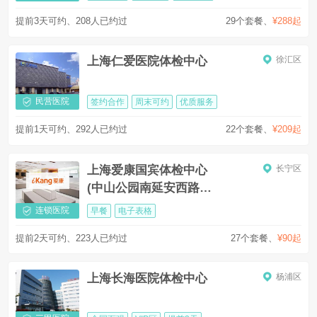
提前3天可约、208人已约过
29个套餐
、
¥288起
上海仁爱医院体检中心
徐汇区
民营医院
签约合作
周末可约
优质服务
提前1天可约、292人已约过
22个套餐
、
¥209起
上海爱康国宾体检中心
长宁区
(中山公园南延安西路分
院)
连锁医院
早餐
电子表格
提前2天可约、223人已约过
27个套餐
、
¥90起
上海长海医院体检中心
杨浦区