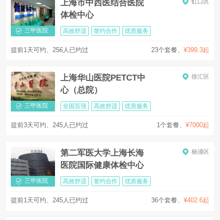
上海市中西医结合医院
虹口区
体检中心
三甲医院
高效舒适
签约合作
优质服务
提前1天可约、256人已约过
23个套餐
、
¥399.3起
上海华山医院PETCT中
徐汇区
心（总院）
三甲医院
全国百强
高效舒适
优质服务
提前3天可约、245人已约过
1个套餐
、
¥7000起
第二军医大学上海长海
杨浦区
医院国际健康体检中心
三甲医院
高效舒适
签约合作
优质服务
提前1天可约、245人已约过
36个套餐
、
¥402.6起