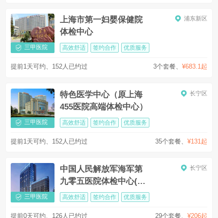
上海市第一妇婴保健院
浦东新区
体检中心
三甲医院
高效舒适
签约合作
优质服务
提前1天可约、152人已约过
3个套餐
、
¥683.1起
特色医学中心（原上海
长宁区
455医院高端体检中心）
三甲医院
高效舒适
签约合作
优质服务
提前1天可约、152人已约过
35个套餐
、
¥131起
中国人民解放军海军第
长宁区
九零五医院体检中心(上
海905医院)
三甲医院
高效舒适
签约合作
优质服务
提前0天可约、126人已约过
29个套餐
、
¥206起