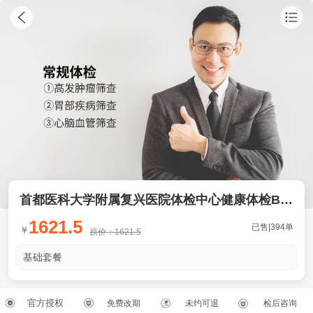
首都医科大学附属复兴医院体检中心健康体检B套餐 男
1621.5
已售|394单
￥
原价：1621.5
基础套餐
官方授权
免费改期
未约可退
检后咨询