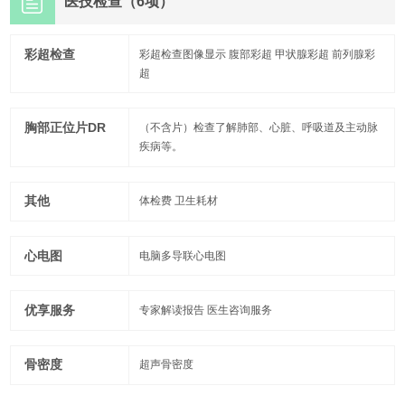
医技检查（6项）
彩超检查
彩超检查图像显示 腹部彩超 甲状腺彩超 前列腺彩
超
胸部正位片DR
（不含片）检查了解肺部、心脏、呼吸道及主动脉
疾病等。
其他
体检费 卫生耗材
心电图
电脑多导联心电图
优享服务
专家解读报告 医生咨询服务
骨密度
超声骨密度