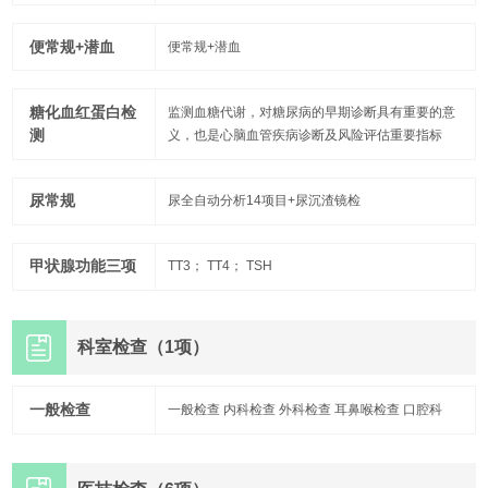
便常规+潜血
便常规+潜血
糖化血红蛋白检
监测血糖代谢，对糖尿病的早期诊断具有重要的意
测
义，也是心脑血管疾病诊断及风险评估重要指标
尿常规
尿全自动分析14项目+尿沉渣镜检
甲状腺功能三项
TT3； TT4； TSH
科室检查（1项）
一般检查
一般检查 内科检查 外科检查 耳鼻喉检查 口腔科