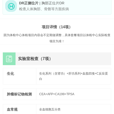
DR正侧位片
| 胸部正位片DR
检查人体胸部、骨骼等方面疾病
项目详情（14项）
因为体检中心体检项目内容会不定期做调整，具体套餐项目以体检中心实际检查
项目为准！
实验室检查（7项）
生化
生化系列（含肾功）+肝功系列+血脂四项+C反应蛋
白
肿瘤标记物检测
CEA+AFP+CA199+TPSA
血常规
全血细胞五分类