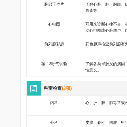
胸部正位片
了解心脏、肺、胸膜、
筛查等。
心电图
可用来诊断心律不齐、
动心电图或心脏超声，
前列腺彩超
彩色超声检查前列腺有
碳-13呼气试验
了解各类胃肠炎的病因
性意义。
科室检查
(3项)
内科
心、肝、脾、肺等常规
外科
皮肤、脊柱、四肢、甲