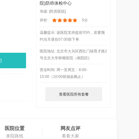
院)防癌体检中心
等级: [民营医院]
评价:
5分
温馨提示: 该医院支持提前可约，若要预
约当天请在07:00前下单
医院地址: 北京市大兴区西红门镇育才路2
号北京大学肿瘤医院（南院区)
约
营业时间: 周一至周五：8:00-
15:00（10:00前抽血截止）
查看医院所有套餐
医院位置
网友点评
来院路线
看看大家