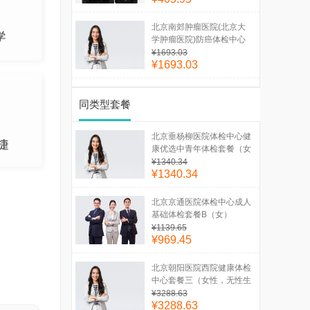
北京南郊肿瘤医院(北京大
学肿瘤医院)防癌体检中心
健康优选中青年体检套餐
¥1693.03
¥1693.03
（女已婚）
同类型套餐
北京垂杨柳医院体检中心健
康优选中青年体检套餐（女
已婚）
¥1340.34
¥1340.34
北京京通医院体检中心成人
基础体检套餐B（女）
¥1139.65
¥969.45
北京朝阳医院西院健康体检
中心套餐三（女性，无性生
活史）
¥3288.63
¥3288.63