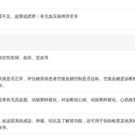
重不足、超重或肥胖；有无血压脉搏异常等
炎症性疾病、血癌、贫血等
代谢是否正常，评估糖尿病患者空腹血糖控制是否达标。空腹血糖是诊断
标。
检查有无高血脂、动脉粥样硬化，对诊断冠心病、动脉粥样硬化、心肌梗
，如泌尿系统感染、肿瘤、结石及了解肾功能，还可用于协助检查其他系
炎等。