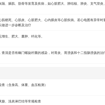
纵隔、膈肌、肋骨等发育及疾病，如心脏肥大、肺结核、肺炎、支气管炎
心肌梗死、心肌炎、心脏肥大、心内膜炎等心脏疾病。若心电图有异常时
以做进一步诊断及治疗
无增生、肥大、囊肿、钙化等。
，查清是否有幽门螺旋杆菌的感染，对胃炎、胃溃疡和十二指肠溃疡的治
检查（含身高、体重、血压检测）
状腺、浅表淋巴结等常规检查