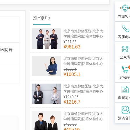
在线客
预约排行
北京南郊肿瘤医院(北京大
学肿瘤医院)防癌体检中心
客服电
健康优选中青年体检套餐
¥961.63
¥961.63
（女未婚）
！医院若
公众
北京南郊肿瘤医院(北京大
学肿瘤医院)防癌体检中心
健康优选女性体检套餐（女
¥1005.1
¥1005.1
未婚）
购物
北京南郊肿瘤医院(北京大
学肿瘤医院)防癌体检中心
男性筛查E套餐（≤40岁）
¥1240.85
套餐对
¥1216.7
北京南郊肿瘤医院(北京大
洽谈合
学肿瘤医院)防癌体检中心
健康优选入职体检套餐
¥405.95
¥405.95