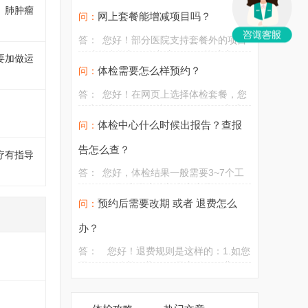
检，请以网页上的可选日期为准，如有
优惠价格。检后，我们还有专门的健康
、肺肿瘤
疑问，请您致电客服热线400-000-8968
网上套餐能增减项目吗？
问：
管理专家为您解读报告，从检前到检
或在线客户咨询。
后，为您提供便捷的服务。
答：
您好！部分医院支持套餐外的项目
到院前台增加，套餐内项目不能减少不
要加做运
能更换。
体检需要怎么样预约？
问：
答：
您好！在网页上选择体检套餐，您
可点击立即预约，填写个人信息，完成
在线付款，预约体检时间即可生效。体
体检中心什么时候出报告？查报
问：
检当天凭个人身份证或者有效证件到院
告怎么查？
疗有指导
办理体检。
答：
您好，体检结果一般需要3~7个工
作日，因报告是由体检中心出具的，故
详细可在当天体检结束后直接问询前台
预约后需要改期 或者 退费怎么
问：
工作人员具体取报告时间和取报告方
办？
式。
答：
您好！退费规则是这样的：1.如您
需要更改体检日期，无需支付任何费
用，请您提前致电客服帮您免费改期
的。2.预约成功后，因个人原因需要退款