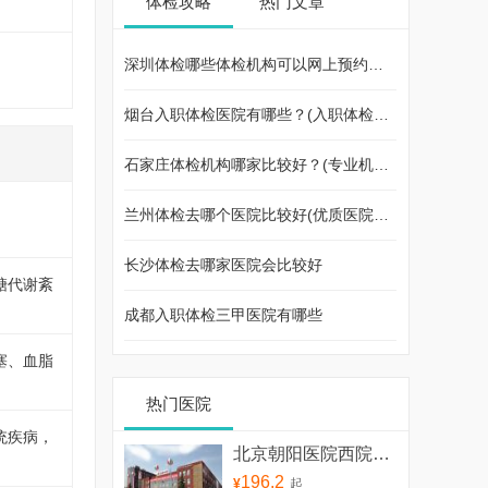
体检攻略
热门文章
的，我们会按套餐金额10%来收取服务
费。如需退费或者改期都可以个人中心
申请。也可以咨询客服热线：400-000-
深圳体检哪些体检机构可以网上预约？(专业机构篇)
8968或在线客服咨询。
烟台入职体检医院有哪些？(入职体检预约篇)
石家庄体检机构哪家比较好？(专业机构篇)
兰州体检去哪个医院比较好(优质医院推荐给你)
长沙体检去哪家医院会比较好
糖代谢紊
成都入职体检三甲医院有哪些
塞、血脂
热门医院
统疾病，
北京朝阳医院西院健康体检中心
196.2
¥
起