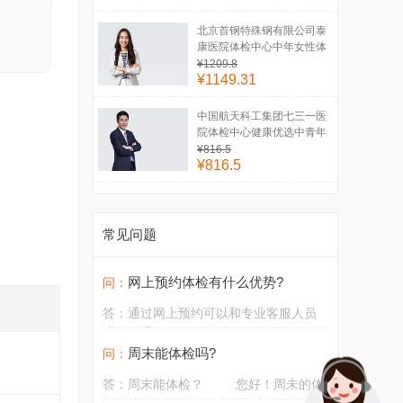
北京首钢特殊钢有限公司泰
康医院体检中心中年女性体
检套餐
¥1209.8
¥1149.31
中国航天科工集团七三一医
院体检中心健康优选中青年
体检套餐（男）
¥816.5
¥816.5
常见问题
网上预约体检有什么优势?
问：
答：
通过网上预约可以和专业客服人员
进行沟通，确认好合适的体检套餐项目
外，在体检当天到体检中心直接在前台
周末能体检吗?
问：
排队办理体检，省去了前台选项目开单
答：
周末能体检？ 您好！周未的体
缴费的流程，并且还可享受团体体检的